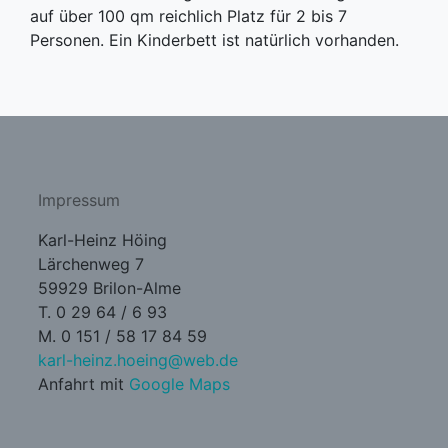
auf über 100 qm reichlich Platz für 2 bis 7
Personen. Ein Kinderbett ist natürlich vorhanden.
Impressum
Karl-Heinz Höing
Lärchenweg 7
59929 Brilon-Alme
T. 0 29 64 / 6 93
M. 0 151 / 58 17 84 59
karl-heinz.hoeing@web.de
Anfahrt mit
Google Maps