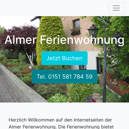
Home
Wohnung
Almer Ferienwohnung
Freizeit
Preise
Jetzt Buchen
Tel. 0151 581 784 59
Herzlich Willkommen auf den Internetseiten der
Almer Ferienwohnung. Die Ferienwohnung bietet